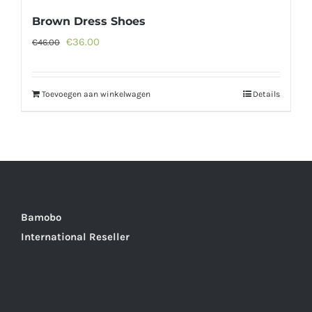
Brown Dress Shoes
Oorspronkelijke
Huidige
€
36.00
€
46.00
prijs
prijs
was:
is:
Toevoegen aan winkelwagen
Details
€46.00.
€36.00.
Bamobo
International Reseller