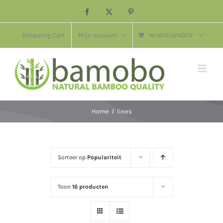
Ga
Facebook
X
Pinterest
naar
inhoud
Shopping Cart
Mijn account
WINKELWAGEN
Home
lines
Sorteer op
Populariteit
Toon
16 producten