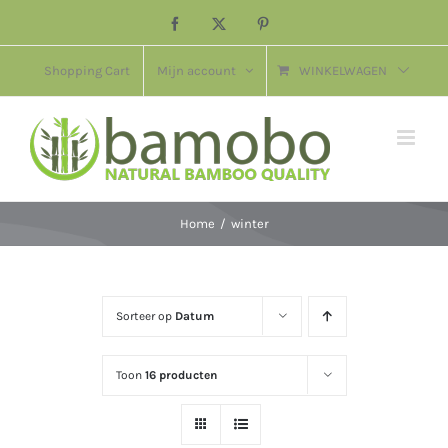
Ga
Facebook
X
Pinterest
naar
inhoud
Shopping Cart
Mijn account
WINKELWAGEN
Home
winter
Sorteer op
Datum
Toon
16 producten