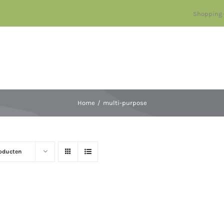
Shopping 
Home
multi-purpose
oducten