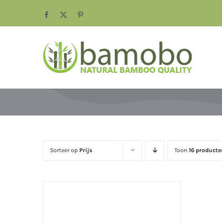
Ga
Facebook
X
Pinterest
naar
inhoud
Sorteer op
Prijs
Toon
16 producte