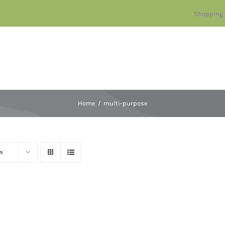
Shopping 
Home
multi-purpose
n