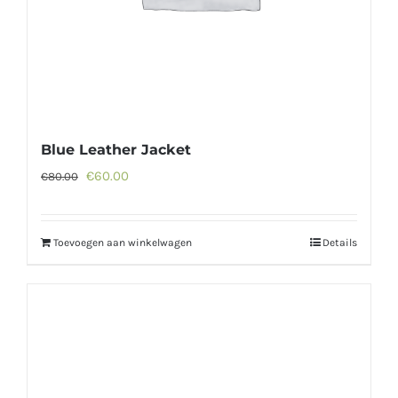
Blue Leather Jacket
Oorspronkelijke
Huidige
€
60.00
€
80.00
prijs
prijs
was:
is:
Toevoegen aan winkelwagen
Details
€80.00.
€60.00.