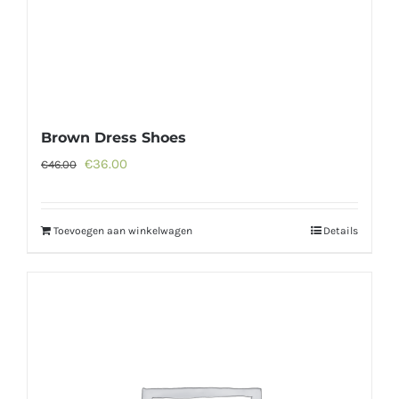
Brown Dress Shoes
Oorspronkelijke
Huidige
€
36.00
€
46.00
prijs
prijs
was:
is:
Toevoegen aan winkelwagen
Details
€46.00.
€36.00.