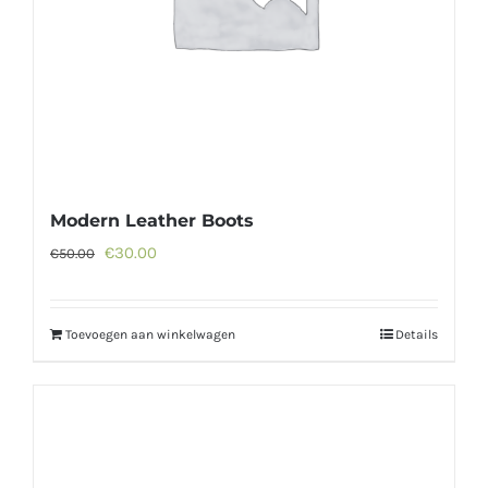
Modern Leather Boots
Oorspronkelijke
Huidige
€
30.00
€
50.00
prijs
prijs
was:
is:
Toevoegen aan winkelwagen
Details
€50.00.
€30.00.