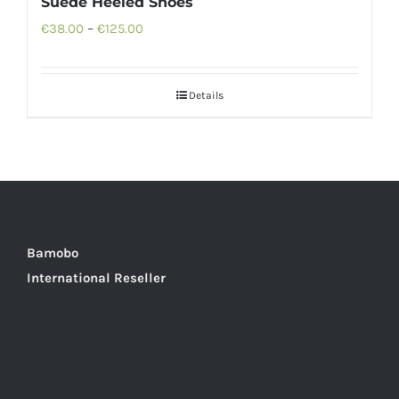
Suede Heeled Shoes
€
38.00
–
€
125.00
Details
Bamobo
International Reseller