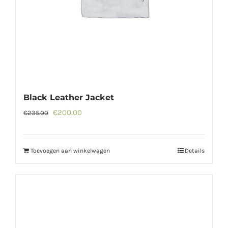
Black Leather Jacket
Oorspronkelijke
Huidige
€
200.00
€
235.00
prijs
prijs
was:
is:
Toevoegen aan winkelwagen
Details
€235.00.
€200.00.