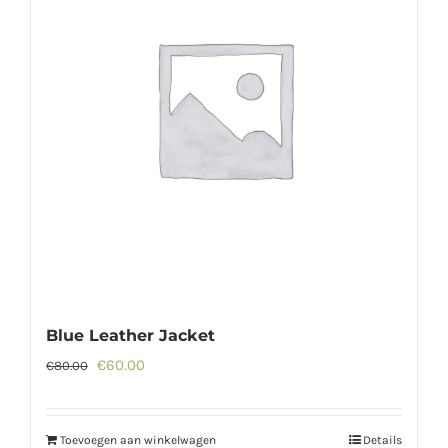
Blue Leather Jacket
Oorspronkelijke
Huidige
€
60.00
€
80.00
prijs
prijs
was:
is:
Toevoegen aan winkelwagen
Details