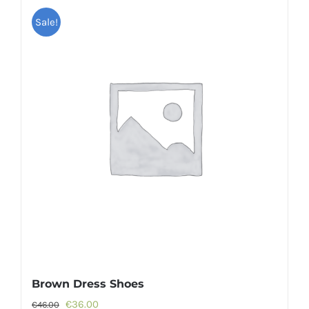
Sale!
Brown Dress Shoes
Oorspronkelijke
Huidige
€
36.00
€
46.00