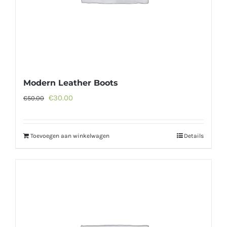
Modern Leather Boots
Oorspronkelijke
Huidige
€
30.00
€
50.00
prijs
prijs
was:
is:
Toevoegen aan winkelwagen
Details
€50.00.
€30.00.