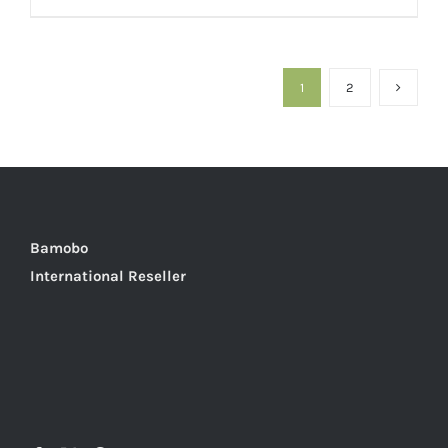
€80.00.
€60.00.
1
2
Bamobo
International Reseller